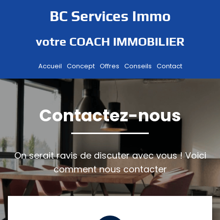
BC Services Immo
votre COACH IMMOBILIER
Accueil
Concept
Offres
Conseils
Contact
i
Contactez-nous
t
On serait ravis de discuter avec vous ! Voici
f
comment nous contacter
r